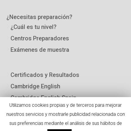
¿Necesitas preparación?
¿Cuál es tu nivel?
Centros Preparadores
Exámenes de muestra
Certificados y Resultados
Cambridge English
Cambridge English Spain
Utilizamos cookies propias y de terceros para mejorar
Copyright ©2022 B-est Examinations Centre Zaragoza. C/ Poeta
nuestros servicios y mostrarle publicidad relacionada con
Rafael Alberti 14, 50018 Zaragoza Telf: + 34 976 95 96 61
sus preferencias mediante el análisis de sus hábitos de
info@bestexamszaragoza.com