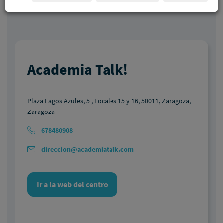
Academia Talk!
Plaza Lagos Azules, 5 , Locales 15 y 16, 50011, Zaragoza,
Zaragoza
678480908
direccion@academiatalk.com
Ir a la web del centro