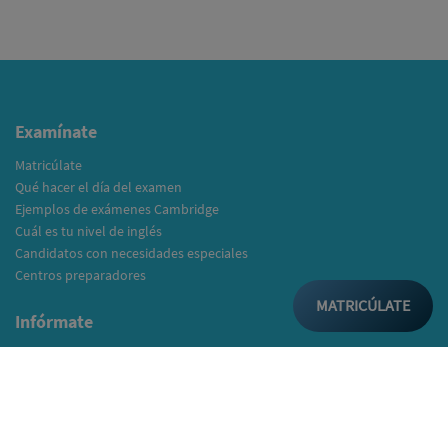
Examínate
Matricúlate
Qué hacer el día del examen
Ejemplos de exámenes Cambridge
Cuál es tu nivel de inglés
Candidatos con necesidades especiales
Centros preparadores
MATRICÚLATE
Infórmate
Información general
Tipos de exámenes
¿Quién reconoce los exámenes?
Resultados del examen
Certificados