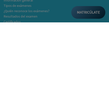
Información general
Tipos de exámenes
¿Quién reconoce los exámenes?
MATRICÚLATE
Resultados del examen
Certificados
Listado Institutos y Colegios
Colegios/IES/Academias
Cómo matricularte
Ver notas
Cambridge Assessment English
Cambridge English Spain and Portugal
C/Poeta Rafael Alberti 14
50018 Zaragoza
Telf: +34 976 95 96 61
info@bestexamszaragoza.com