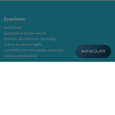
Examínate
Matricúlate
Qué hacer el día del examen
Ejemplos de exámenes Cambridge
Cuál es tu nivel de inglés
Candidatos con necesidades especiales
MATRICÚLATE
Centros preparadores
Infórmate
Información general
Tipos de exámenes
¿Quién reconoce los exámenes?
Resultados del examen
Certificados
Listado Institutos y Colegios