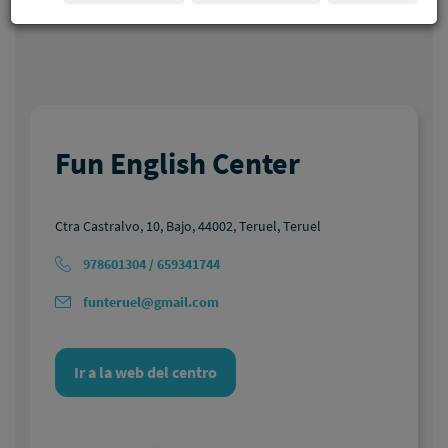
Fun English Center
Ctra Castralvo, 10, Bajo, 44002, Teruel, Teruel
978601304 / 659341744
funteruel@gmail.com
Ir a la web del centro