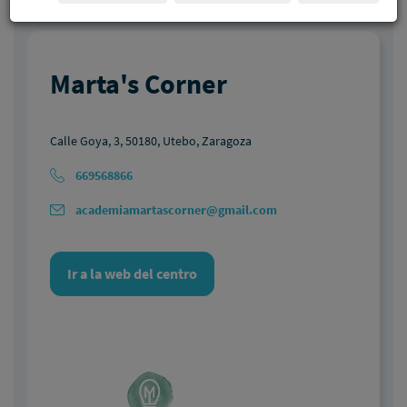
Marta's Corner
Calle Goya, 3, 50180, Utebo, Zaragoza
669568866
academiamartascorner@gmail.com
Ir a la web del centro