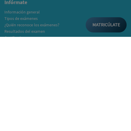
Infórmate
Información general
Tipos de exámenes
MATRICÚLATE
¿Quién reconoce los exámenes?
Resultados del examen
Certificados
Listado Institutos y Colegios
Colegios/IES/Academias
Cómo matricularte
Ver notas
Cambridge Assessment English
Cambridge English Spain and Portugal
C/Poeta Rafael Alberti 14
50018 Zaragoza
Telf: +34 976 95 96 61
info@bestexamszaragoza.com