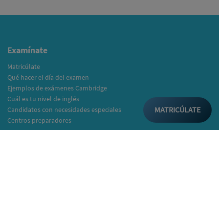
Examínate
Matricúlate
Qué hacer el día del examen
Ejemplos de exámenes Cambridge
Cuál es tu nivel de inglés
MATRICÚLATE
Candidatos con necesidades especiales
Centros preparadores
Infórmate
Información general
Tipos de exámenes
¿Quién reconoce los exámenes?
Resultados del examen
Certificados
Listado Institutos y Colegios