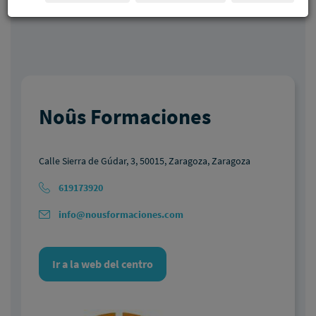
Noûs Formaciones
Calle Sierra de Gúdar, 3, 50015, Zaragoza, Zaragoza
619173920
info@nousformaciones.com
Ir a la web del centro