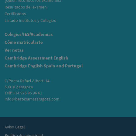
¿Quién reconoce los exámenes?
Resultados del examen
Certificados
Listado Institutos y Colegios
Colegios/IES/Academias
Cómo matricularte
Ver notas
Cambridge Assessment English
Cambridge English Spain and Portugal
C/Poeta Rafael Alberti 14
50018 Zaragoza
Telf: +34 976 95 96 61
info@bestexamszaragoza.com
Aviso Legal
Política de privacidad