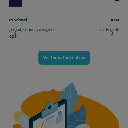
Academia Britannia - Actur GranCasa
Calle Pablo Neruda, 8, 50018, Zaragoza, Zaragoza
Ver todos los centros